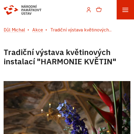
Důl Michal
Akce
Tradiční výstava květinových...
Tradiční výstava květinových
instalací "HARMONIE KVĚTIN"