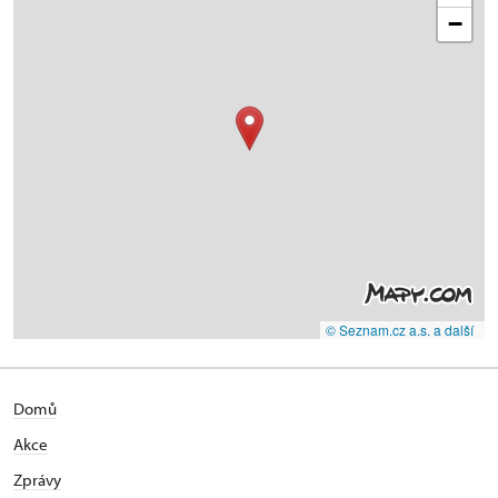
−
© Seznam.cz a.s. a další
Domů
Akce
Zprávy