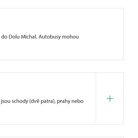
m do Dolu Michal. Autobusy mohou
 jsou schody (dvě patra), prahy nebo
 možné s menšími problémy provést přízemím (šatny
venkovní prohlídku (prohlídka areálu Dolu Michal).