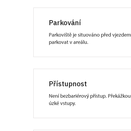
Parkování
Parkoviště je situováno před vjezde
parkovat v areálu.
Přístupnost
Není bezbariérový přístup. Překážkou
úzké vstupy.
Imobilní (vozíčkáře) návštěvníky je
a některé expozice) nebo podniknout 