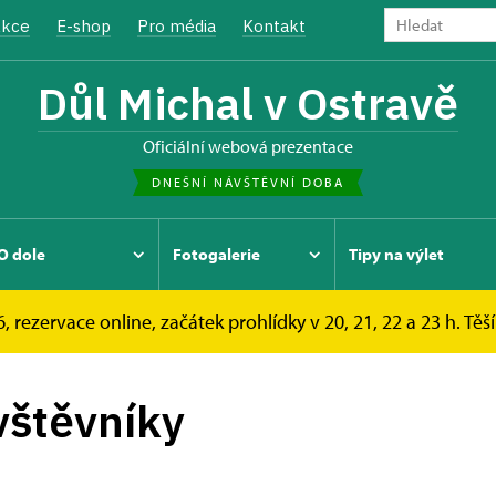
kce
E-shop
Pro média
Kontakt
Důl Michal v Ostravě
oficiální webová prezentace
DNEŠNÍ NÁVŠTĚVNÍ DOBA
O dole
Fotogalerie
Tipy na výlet
, rezervace online, začátek prohlídky v 20, 21, 22 a 23 h. Těš
vštěvníky