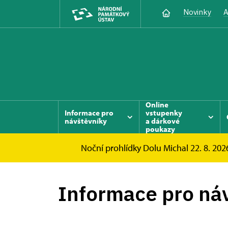
Novinky
A
Online
Informace pro
vstupenky
návštěvníky
a dárkové
poukazy
Noční prohlídky Dolu Michal 22. 8. 2026
Důl Michal
Informace pro návštěvníky
Informace pro ná