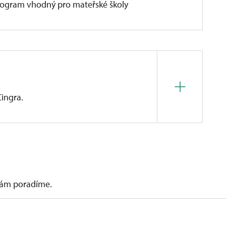
rogram vhodný pro mateřské školy
Cingra.
V sobotu a neděli je k dispozici občerstvení
 vám poradíme.