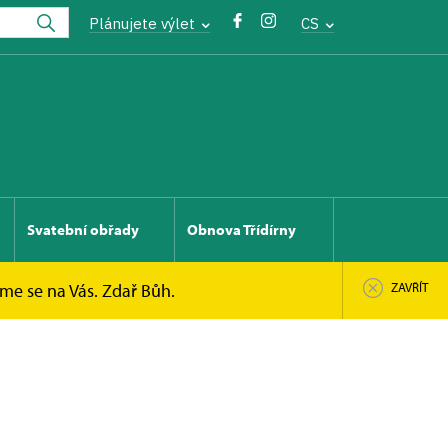
Plánujete výlet
CS
Svatební obřady
Obnova Třídírny
íme se na Vás. Zdař Bůh.
ZAVŘÍT