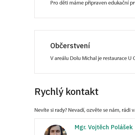
Pro děti máme připraven edukační p
Občerstvení
V areálu Dolu Michal je restaurace U 
V průběhu týdne je k dispozici menu. 
a omezený výběr jídel.
Rychlý kontakt
Nevíte si rady? Nevadí, ozvěte se nám, rádi
Mgr. Vojtěch Polášek