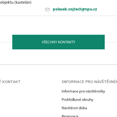
bjektu (kastelán)
polasek.vojtech@npu.cz
strava 71500
dictví, filozoficko-přírodovědecké fakulty Slezské univerzi
VŠECHNY KONTAKTY
oru. Nadevše miluje svoji manželku a kocoura Pierra. Od ún
Ý KONTAKT
INFORMACE PRO NÁVŠTĚVNÍ
Informace pro návštěvníky
Prohlídkové okruhy
Návštěvní doba
Rezervace