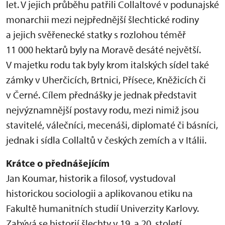
let. V jejich průběhu patřili Collaltové v podunajské
monarchii mezi nejpřednější šlechtické rodiny
a jejich svěřenecké statky s rozlohou téměř
11 000 hektarů byly na Moravě desáté největší.
V majetku rodu tak byly krom italských sídel také
zámky v Uherčicích, Brtnici, Přísece, Kněžicích či
v Černé. Cílem přednášky je jednak představit
nejvýznamnější postavy rodu, mezi nimiž jsou
stavitelé, válečníci, mecenáši, diplomaté či básníci,
jednak i sídla Collaltů v českých zemích a v Itálii.
Krátce o přednášejícím
Jan Koumar, historik a filosof, vystudoval
historickou sociologii a aplikovanou etiku na
Fakultě humanitních studií Univerzity Karlovy.
Zabývá se historií šlechty v 19. a 20. století