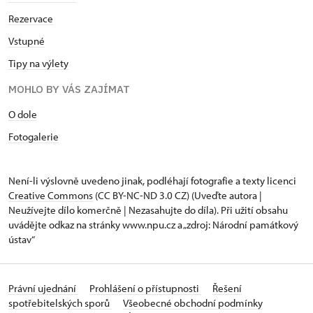
Rezervace
Vstupné
Tipy na výlety
MOHLO BY VÁS ZAJÍMAT
O dole
Fotogalerie
Není-li výslovně uvedeno jinak, podléhají fotografie a texty
licenci
Creative Commons
(CC BY-NC-ND 3.0 CZ) (Uveďte autora |
Neužívejte dílo komerčně | Nezasahujte do díla). Při užití obsahu
uvádějte odkaz na stránky www.npu.cz a „zdroj: Národní památkový
ústav“
Právní ujednání
Prohlášení o přístupnosti
Řešení
spotřebitelských sporů
Všeobecné obchodní podmínky