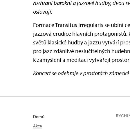
rozhraní barokní a jazzové hudby, dvou s
oslovují.
Formace Transitus Irregularis se ubírá c
jazzová erudice hlavních protagonistů, 
světů klasické hudby a jazzu vytváří pr
pro jazz zdánlivé neslučitelných hudebn
k zamyšlení a meditaci vytvářejí prostor
Koncert se odehraje v prostorách zámeck
RYCHL
Domů
Akce