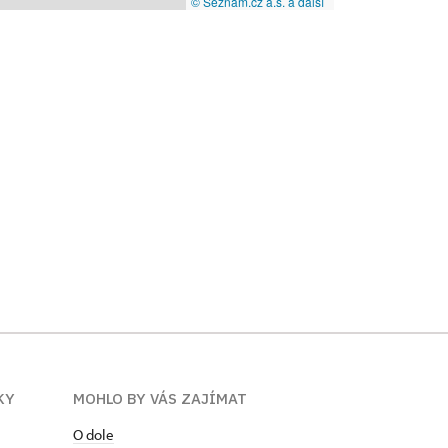
© Seznam.cz a.s. a další
KY
MOHLO BY VÁS ZAJÍMAT
O dole