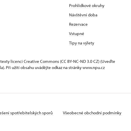
Prohlídkové okruhy
Návštěvní doba
Rezervace
Vstupné
Tipy na výlety
 texty
licenci Creative Commons
(CC BY-NC-ND 3.0 CZ) (Uveďte
la). Při užití obsahu uvádějte odkaz na stránky www.npu.cz
ešení spotřebitelských sporů
Všeobecné obchodní podmínky