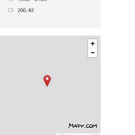
200,-Kč
+
−