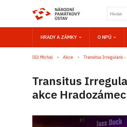
HRADY A ZÁMKY
O NPÚ
Důl Michal
Akce
Transitus Irregularis - 
Transitus Irregula
akce Hradozámec