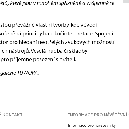
větů, které jsou v mnohém spřízněné a vzájemně se
estou převážně vlastní tvorby, kde vévodí
kořeněná principy barokní interpretace. Spojení
ostor pro hledání neotřelých zvukových možností
ích nástrojů. Veselá hudba či skladby
 pro příjemné posezení s přáteli.
é galerie TUWORA.
Ý KONTAKT
INFORMACE PRO NÁVŠTĚVNÍ
Informace pro návštěvníky