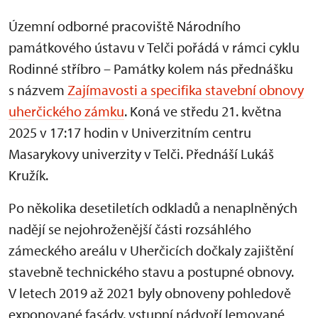
Územní odborné pracoviště Národního
památkového ústavu v Telči pořádá v rámci cyklu
Rodinné stříbro – Památky kolem nás přednášku
s názvem
Zajímavosti a specifika stavební obnovy
uherčického zámku
. Koná ve středu 21. května
2025 v 17:17 hodin v Univerzitním centru
Masarykovy univerzity v Telči. Přednáší Lukáš
Kružík.
Po několika desetiletích odkladů a nenaplněných
nadějí se nejohroženější části rozsáhlého
zámeckého areálu v Uherčicích dočkaly zajištění
stavebně technického stavu a postupné obnovy.
V letech 2019 až 2021 byly obnoveny pohledově
exponované fasády, vstupní nádvoří lemované