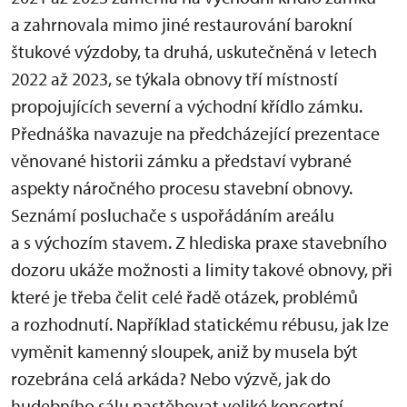
a zahrnovala mimo jiné restaurování barokní
štukové výzdoby, ta druhá, uskutečněná v letech
2022 až 2023, se týkala obnovy tří místností
propojujících severní a východní křídlo zámku.
Přednáška navazuje na předcházející prezentace
věnované historii zámku a představí vybrané
aspekty náročného procesu stavební obnovy.
Seznámí posluchače s uspořádáním areálu
a s výchozím stavem. Z hlediska praxe stavebního
dozoru ukáže možnosti a limity takové obnovy, při
které je třeba čelit celé řadě otázek, problémů
a rozhodnutí. Například statickému rébusu, jak lze
vyměnit kamenný sloupek, aniž by musela být
rozebrána celá arkáda? Nebo výzvě, jak do
hudebního sálu nastěhovat veliké koncertní