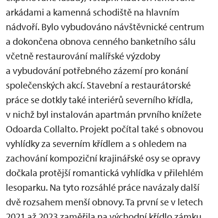
arkádami a kamenná schodiště na hlavním
nádvoří. Bylo vybudováno návštěvnické centrum
a dokončena obnova cenného banketního sálu
včetně restaurování malířské výzdoby
a vybudování potřebného zázemí pro konání
společenských akcí. Stavební a restaurátorské
práce se dotkly také interiérů severního křídla,
v nichž byl instalován apartmán prvního knížete
Odoarda Collalto. Projekt počítal také s obnovou
vyhlídky za severním křídlem a s ohledem na
zachování kompoziční krajinářské osy se opravy
dočkala protější romantická vyhlídka v přilehlém
lesoparku. Na tyto rozsáhlé práce navázaly další
dvě rozsahem menší obnovy. Ta první se v letech
2021 až 2023 zaměřila na východní křídlo zámku