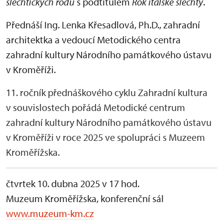
šlechtických rodů
s podtitulem
Rok italské šlechty
.
Přednáší
Ing. Lenka Křesadlová, Ph.D.,
zahradní
architektka a vedoucí Metodického centra
zahradní kultury Národního památkového ústavu
v Kroměříži.
11. ročník přednáškového cyklu Zahradní kultura
v souvislostech pořádá Metodické centrum
zahradní kultury Národního památkového ústavu
v Kroměříži v roce 2025 ve spolupráci s Muzeem
Kroměřížska.
čtvrtek 10. dubna 2025 v 17 hod.
Muzeum Kroměřížska, konferenční sál
www.muzeum-km.cz