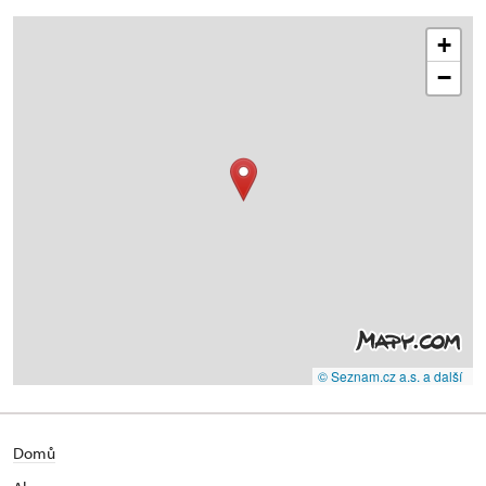
+
−
© Seznam.cz a.s. a další
Domů