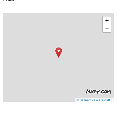
+
−
© Seznam.cz a.s. a další