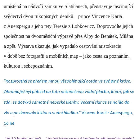
umístěná na nádvoří zámku ve Slatiňanech, představuje fascinující
svědectví dvou rukopisných deníků – prince Vincence Karla
z Auerspergu a jeho tety Terezie z Lobkowicz. Doprovodíte jejich
společnost na dvouměsíční výpravě přes Alpy do Benátek, Milána
a zpět. Výstava ukazuje, jak vypadalo cestování aristokracie
v době bez fotografií a mobilních map – jako cesta za poznáním,
kulturou i sebepoznáním.
"Rozprostřel se předem mnou všeobjímající oceán ve své plné kráse.
Ohromující byl pohled na tuto nekonečnou vodní plochu, která, jak se
zdá, se dotýká samotné nebeské klenby. Večerní slunce se nořilo do
vln a pozlacovalo klidnou vodní hladinu.“
Vincenc Karel z Auerspergu,
16 let