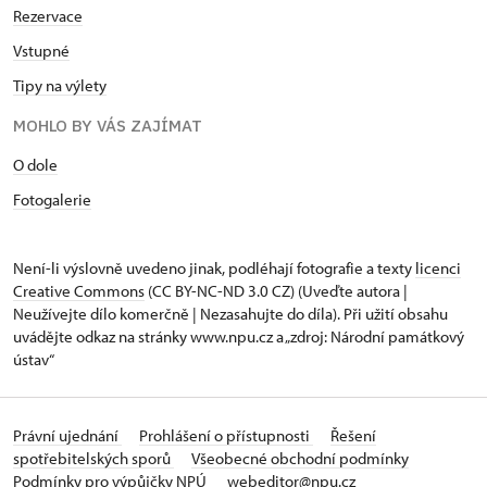
Rezervace
Vstupné
Tipy na výlety
MOHLO BY VÁS ZAJÍMAT
O dole
Fotogalerie
Není-li výslovně uvedeno jinak, podléhají fotografie a texty
licenci
Creative Commons
(CC BY-NC-ND 3.0 CZ) (Uveďte autora |
Neužívejte dílo komerčně | Nezasahujte do díla). Při užití obsahu
uvádějte odkaz na stránky www.npu.cz a „zdroj: Národní památkový
ústav“
Právní ujednání
Prohlášení o přístupnosti
Řešení
spotřebitelských sporů
Všeobecné obchodní podmínky
Podmínky pro výpůjčky NPÚ
webeditor@npu.cz