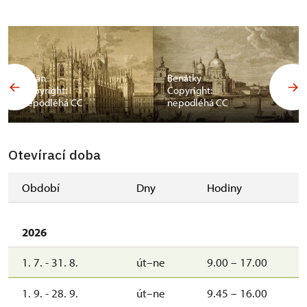
Milán
Benátky
Copyright:
Copyright:
nepodléhá CC
nepodléhá CC
Otevírací doba
Období
Dny
Hodiny
2026
1. 7. - 31. 8.
út–ne
9.00 – 17.00
1. 9. - 28. 9.
út–ne
9.45 – 16.00