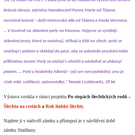
„Ve 12 hodin na mši…. Vydali jsme se do Akademie výtvarných umění.
Krásné obrazy, zejména Nanebevzetí Panny Marie od Tiziana,
nesmírně krásné – další mistrovská díla od Tiziana a Paola Veronese.
… V továrně na skleněné perly na Muranu. Nejprve se vyrábějí
skleněné pruty, které se natahují, stříhají a třídí na sítech, poté se
smíchají s pískem a vkládají do pece, aby se zabránilo praskání nebo
přílišnému tavení. Perly se otáčejí v ohništi a následně se uhlazují
pískem. … Poté u hraběnky Alberizi – její syn není pohledný, ona je
však milá, vzdělaná, spisovatelka."
Terezie z Lobkowitz, 28 let
Výstava vznikla v rámci projektu
Po stopách šlechtických rodů –
Šlechta na cestách
a
Rok italské šlechty
.
Najdete ji v nádvoří zámku a přístupná je v návštěvní době
zámku Slatiňany.