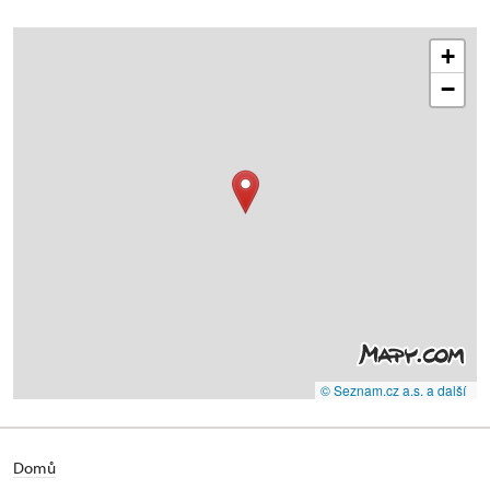
+
−
© Seznam.cz a.s. a další
Domů