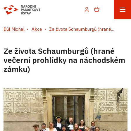
Důl Michal
Akce
Ze života Schaumburgů (hrané...
Ze života Schaumburgů (hrané
večerní prohlídky na náchodském
zámku)