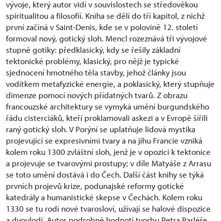
vývoje, který autor vidí v souvislostech se středověkou
spiritualitou a filosofií. Kniha se dělí do tří kapitol, z nichž
první začíná v Saint‑Denis, kde se v polovině 12. století
formoval nový, gotický sloh. Mencl rozeznává tři vývojové
stupně gotiky: předklasický, kdy se řešily základní
tektonické problémy, klasický, pro nějž je typické
sjednocení hmotného těla stavby, jehož články jsou
vodítkem metafyzické energie, a poklasický, který stupňuje
dimenze pomocí nových přídatných tvarů. Z obrazu
francouzské architektury se vymyká umění burgundského
řádu cisterciáků, kteří proklamovali askezi a v Evropě šířili
raný gotický sloh. V Porýní se uplatňuje lidová mystika
projevující se expresivními tvary a na jihu Francie vzniká
kolem roku 1300 zvláštní sloh, jenž je v opozici k tektonice
a projevuje se tvarovými prostupy; v díle Matyáše z Arrasu
se toto umění dostává i do Čech. Další část knihy se týká
prvních projevů krize, podunajské reformy gotické
katedrály a humanistické skepse v Čechách. Kolem roku
1330 se tu rodí nové tvarosloví, užívají se halové dispozice
a dvoulodí. Autor podrobně hodnotí tvorbu Petra Parléře