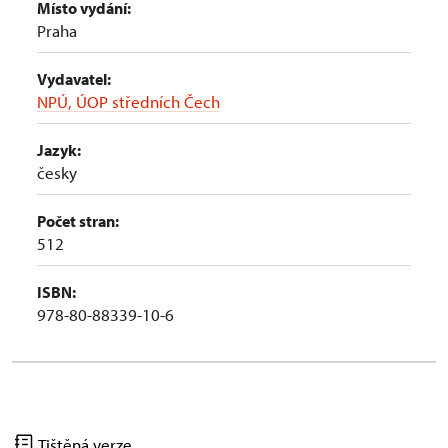
Místo vydání:
Praha
Vydavatel:
NPÚ, ÚOP středních Čech
Jazyk:
česky
Počet stran:
512
ISBN:
978-80-88339-10-6
Tištěná verze