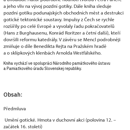
a jeho vliv na vývoj pozdní gotiky. Dále kniha sleduje
pozdní gotiku podunajských obchodních měst a destrukci
gotické tektonické soustavy. Impulsy z Čech se rychle
rozšířily po celé Evropě a vyvolaly řadu pokračovatelů
(Hans z Burghausenu, Konrád Roritzer a četní další), kteří
dovršili reformu katedrály. V závěru se Mencl podrobněji
zmiňuje o díle Benedikta Rejta na Pražském hradě
a o sklípkových klenbách Arnolda Westfálského.
Kniha vychází ve spolupráci Národního památkového ústavu
a Pamiatkového úradu Slovenskej republiky.
Obsah:
Předmluva
Umění gotické. Hmota v duchovní akci (polovina 12. –
začátek 16. století)