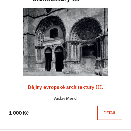
Dějiny evropské architektury III.
Václav Mencl
1 000 Kč
DETAIL