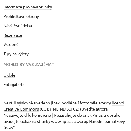
Informace pro návštěvníky
Prohlídkové okruhy
Návštěvní doba
Rezervace
Vstupné
Tipy na výlety
MOHLO BY VÁS ZAJÍMAT
O dole
Fotogalerie
Není-li výslovně uvedeno jinak, podléhají fotografie a texty
licenci
Creative Commons
(CC BY-NC-ND 3.0 CZ) (Uveďte autora |
Neužívejte dílo komerčně | Nezasahujte do díla). Při užití obsahu
uvádějte odkaz na stránky www.npu.cz a „zdroj: Národní památkový
ústav“