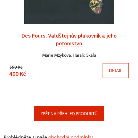
Des Fours. Valdštejnův plukovník a jeho
potomstvo
Marie Mžyková, Harald Skala
590 Kč
DETAIL
400 Kč
ZPĚT NA PŘEHLED PRODUKTŮ
Prohlédněte si naše
obchodní podmínky