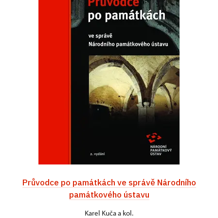
Průvodce po památkách ve správě Národního
památkového ústavu
Karel Kuča a kol.