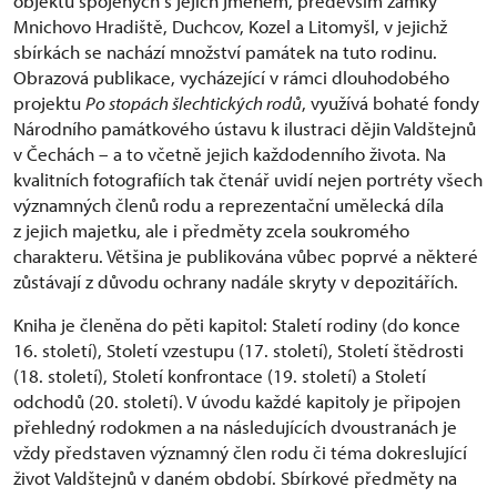
objektů spojených s jejich jménem, především zámky
Mnichovo Hradiště, Duchcov, Kozel a Litomyšl, v jejichž
sbírkách se nachází množství památek na tuto rodinu.
Obrazová publikace, vycházející v rámci dlouhodobého
projektu
Po stopách šlechtických rodů
, využívá bohaté fondy
Národního památkového ústavu k ilustraci dějin Valdštejnů
v Čechách – a to včetně jejich každodenního života. Na
kvalitních fotografiích tak čtenář uvidí nejen portréty všech
významných členů rodu a reprezentační umělecká díla
z jejich majetku, ale i předměty zcela soukromého
charakteru. Většina je publikována vůbec poprvé a některé
zůstávají z důvodu ochrany nadále skryty v depozitářích.
Kniha je členěna do pěti kapitol: Staletí rodiny (do konce
16. století), Století vzestupu (17. století), Století štědrosti
(18. století), Století konfrontace (19. století) a Století
odchodů (20. století). V úvodu každé kapitoly je připojen
přehledný rodokmen a na následujících dvoustranách je
vždy představen významný člen rodu či téma dokreslující
život Valdštejnů v daném období. Sbírkové předměty na