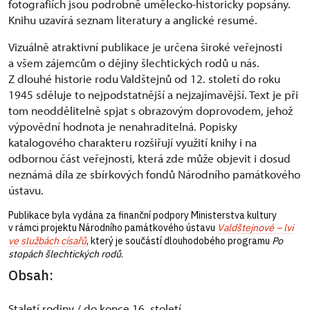
fotografiích jsou podrobně umělecko-historicky popsány.
Knihu uzavírá seznam literatury a anglické resumé.
Vizuálně atraktivní publikace je určena široké veřejnosti
a všem zájemcům o dějiny šlechtických rodů u nás.
Z dlouhé historie rodu Valdštejnů od 12. století do roku
1945 sděluje to nejpodstatnější a nejzajímavější. Text je při
tom neoddělitelně spjat s obrazovým doprovodem, jehož
výpovědní hodnota je nenahraditelná. Popisky
katalogového charakteru rozšiřují využití knihy i na
odbornou část veřejnosti, která zde může objevit i dosud
neznámá díla ze sbírkových fondů Národního památkového
ústavu.
Publikace byla vydána za finanční podpory Ministerstva kultury
v rámci projektu Národního památkového ústavu
Valdštejnové – lvi
ve službách císařů
, který je součástí dlouhodobého programu
Po
stopách šlechtických rodů
.
Obsah:
Staletí rodiny / do konce 16. století