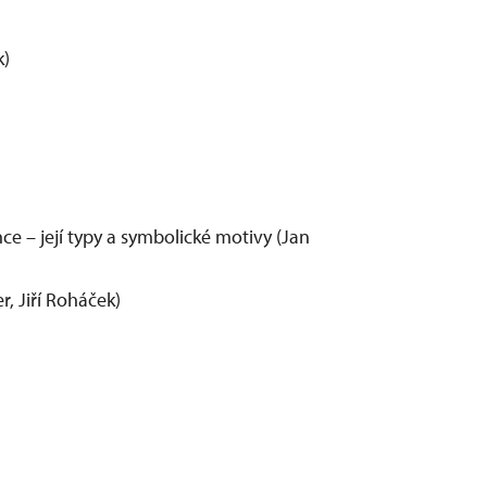
k)
nce – její typy a symbolické motivy (Jan
r, Jiří Roháček)