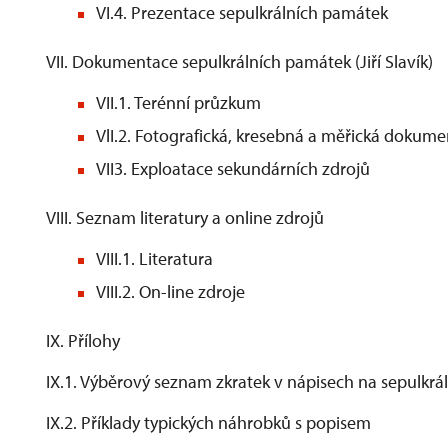
VI.4. Prezentace sepulkrálních památek
VII. Dokumentace sepulkrálních památek (Jiří Slavík)
VII.1. Terénní průzkum
VlI.2. Fotografická, kresebná a měřická dokum
VII3. Exploatace sekundárních zdrojů
VIII. Seznam literatury a online zdrojů
VIII.1. Literatura
VIII.2. On-line zdroje
IX. Přílohy
IX.1. Výběrový seznam zkratek v nápisech na sepulkr
IX.2. Příklady typických náhrobků s popisem