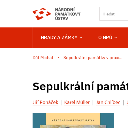
HRADY A ZÁMKY
O NPÚ
Důl Michal
Sepulkrální památky v praxi...
Sepulkrální pamá
Jiří Roháček
|
Karel Müller
|
Jan Chlíbec
|