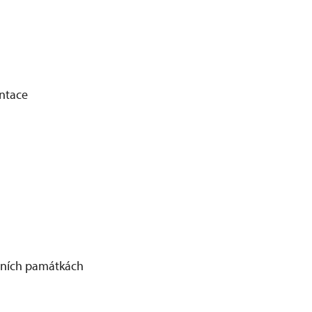
entace
álních památkách