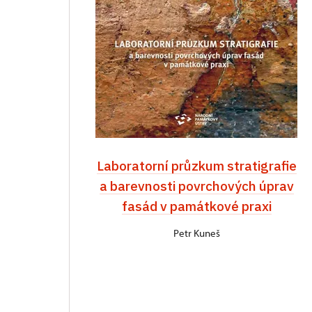
Laboratorní průzkum stratigrafie
a barevnosti povrchových úprav
fasád v památkové praxi
Petr Kuneš