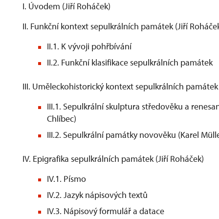
I. Úvodem (Jiří Roháček)
II. Funkční kontext sepulkrálních památek (Jiří Roháče
II.1. K vývoji pohřbívání
II.2. Funkční klasifikace sepulkrálních památek
III. Uměleckohistorický kontext sepulkrálních památek
III.1. Sepulkrální skulptura středověku a renesa
Chlíbec)
III.2. Sepulkrální památky novověku (Karel Mülle
IV. Epigrafika sepulkrálních památek (Jiří Roháček)
IV.1. Písmo
IV.2. Jazyk nápisových textů
IV.3. Nápisový formulář a datace