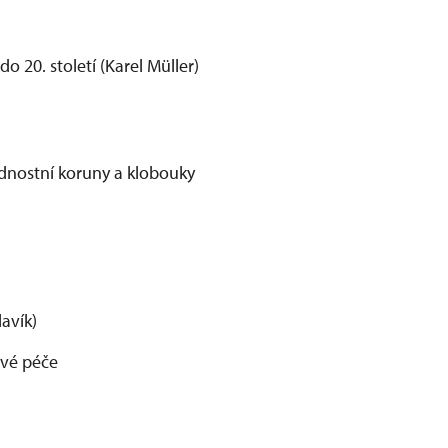
o 20. století (Karel Müller)
odnostní koruny a klobouky
lavík)
ové péče