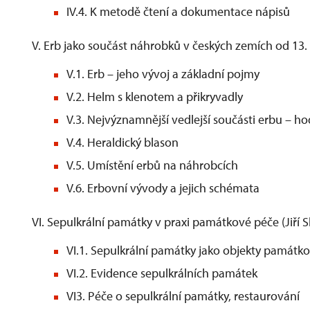
IV.4. K metodě čtení a dokumentace nápisů
V. Erb jako součást náhrobků v českých zemích od 13. d
V.1. Erb – jeho vývoj a základní pojmy
V.2. Helm s klenotem a přikryvadly
V.3. Nejvýznamnější vedlejší součásti erbu – h
V.4. Heraldický blason
V.5. Umístění erbů na náhrobcích
V.6. Erbovní vývody a jejich schémata
VI. Sepulkrální památky v praxi památkové péče (Jiří S
VI.1. Sepulkrální památky jako objekty památk
VI.2. Evidence sepulkrálních památek
VI3. Péče o sepulkrální památky, restaurování