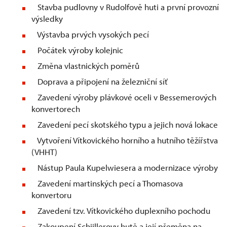
Stavba pudlovny v Rudolfově huti a první provozní
výsledky
Výstavba prvých vysokých pecí
Počátek výroby kolejnic
Změna vlastnických poměrů
Doprava a připojení na železniční síť
Zavedení výroby plávkové oceli v Bessemerových
konvertorech
Zavedení pecí skotského typu a jejich nová lokace
Vytvoření Vítkovického horního a hutního těžířstva
(VHHT)
Nástup Paula Kupelwiesera a modernizace výroby
Zavedení martinských pecí a Thomasova
konvertoru
Zavedení tzv. Vítkovického duplexního pochodu
Zakoupení Schiillerovy hutě a její přeměna na