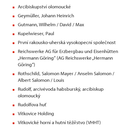
Arcibiskupství olomoucké
Geymüller, Johann Heinrich
Gutmann, Wilhelm / David / Max
Kupelwieser, Paul
První rakousko-uherská vysokopecní společnost
Reichswerke AG für Erzbergbau und Eisenhütten
„Hermann Göring“ (AG Reichswerke „Hermann
Göring“)
Rothschild, Salomon Mayer / Anselm Salomon /
Albert Salomon / Louis
Rudolf, arcivévoda habsburský, arcibiskup
olomoucký
Rudolfova huť
Vítkovice Holding
Vítkovické horní a hutní těžířstvo (VHHT)