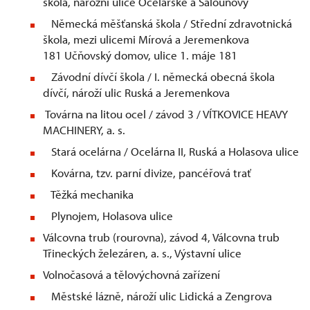
škola, nárožní ulice Ocelářské a Šalounovy
Německá měšťanská škola / Střední zdravotnická
škola, mezi ulicemi Mírová a Jeremenkova
181 Učňovský domov, ulice 1. máje 181
Závodní dívčí škola / I. německá obecná škola
dívčí, nároží ulic Ruská a Jeremenkova
Továrna na litou ocel / závod 3 / VÍTKOVICE HEAVY
MACHINERY, a. s.
Stará ocelárna / Ocelárna II, Ruská a Holasova ulice
Kovárna, tzv. parní divize, pancéřová trať
Těžká mechanika
Plynojem, Holasova ulice
Válcovna trub (rourovna), závod 4, Válcovna trub
Třineckých železáren, a. s., Výstavní ulice
Volnočasová a tělovýchovná zařízení
Městské lázně, nároží ulic Lidická a Zengrova