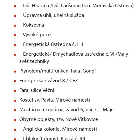
Důl Hlubina /Důl Laušman (k.ú. Moravská Ostrava)
Úpravna uhlí, uhelná služba
Koksovna
Vysoké pece
Energetická ústředna č. II 1
Energetická/ Dmychadlová ústředna č. VI /Malý
svět techniky
Plynojem/multifunkční hala „Gong“
Energetika / závod 8 / ČEZ
Fara, ulice Věžní
Kostel sv. Pavla, Mírové náměstí
Mostárna a kodárna, závod 6, ulice 1. Máje
Obytné objekty, tzv. Nové Vítkovice
Anglická kolonie, Mírové náměstí
I-bloky (I-domy), Ruská č. 44