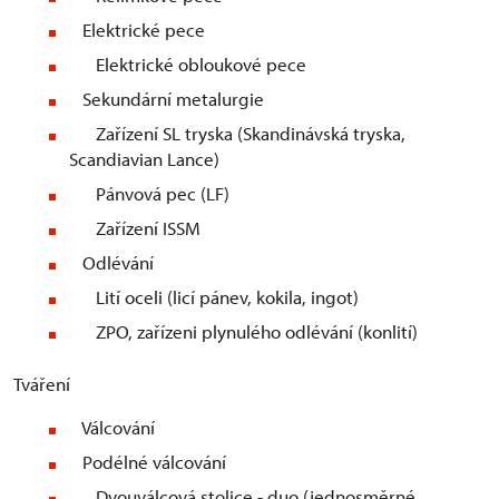
Elektrické pece
Elektrické obloukové pece
Sekundární metalurgie
Zařízení SL tryska (Skandinávská tryska,
Scandiavian Lance)
Pánvová pec (LF)
Zařízení ISSM
Odlévání
Lití oceli (licí pánev, kokila, ingot)
ZPO, zařízeni plynulého odlévání (konlití)
Tváření
Válcování
Podélné válcování
Dvouválcová stolice - duo (jednosměrné,