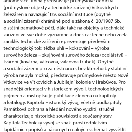
aglomerace. Kniha představuje průmyslové dědictví
(průmyslové objekty a technické zařízení) Vítkovických
železáren a navazující tzv. sociální instituce (obytné
a sociální zázemí) chráněné podle zákona č. 20/1987 Sb.
o státní památkové péči, dále také na objekty a technické
zařízení ve své době významné a dnes částečně nebo zcela
zaniklé. Technické zařízení reprezentuje především
technologický tok: těžba uhlí – koksování – výroba
surového železa – zkujňování surového železa (ocelářství) –
tváření (kovárna, válcovna, válcovna trubek). Obytné
a sociální zázemí pro zaměstnance, bez kterého by stabilní
výroba nebyla možná, představuje průmyslové město Nové
Vítkovice ve Vítkovicích a Jubilejní kolonie v Hrabůvce. Pro
snadnější orientaci v historickém vývoji, technologických
pojmech a místopisu je publikace členěna na kapitoly
a katalogy. Kapitola Historický vývoj, včetně podkapitoly
Památková ochrana a hledání nového využití, stručně
charakterizuje historické souvislosti a současný stav.
Kapitola Technický vývoj se snaží prostřednictvím
lapidárních popisů a názorných reálných schémat vysvětlit