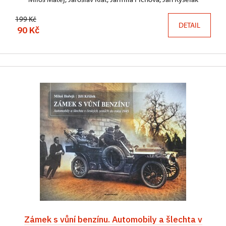
199 Kč
DETAIL
90 Kč
Zámek s vůní benzínu. Automobily a šlechta v