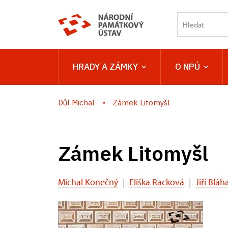
HRADY A ZÁMKY
O NPÚ
Důl Michal
Zámek Litomyšl
Zámek Litomyšl
Michal Konečný
|
Eliška Racková
|
Jiří Bláh