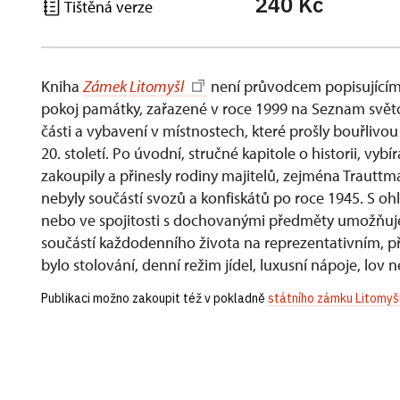
240 Kč
Tištěná verze
Kniha
Zámek Litomyšl
není průvodcem popisujícím
pokoj památky, zařazené v roce 1999 na Seznam svět
části a vybavení v místnostech, které prošly bouřliv
20. století. Po úvodní, stručné kapitole o historii, vyb
zakoupily a přinesly rodiny majitelů, zejména Trautt
nebyly součástí svozů a konfiskátů po roce 1945. S o
nebo ve spojitosti s dochovanými předměty umožňuje
součástí každodenního života na reprezentativním, př
bylo stolování, denní režim jídel, luxusní nápoje, lov n
Publikaci možno zakoupit též v pokladně
státního zámku Litomyš