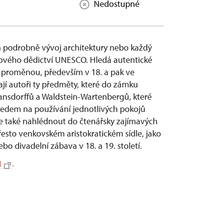
Nedostupné
 podrobně vývoj architektury nebo každý
ového dědictví UNESCO. Hledá autentické
ou proměnou, především v 18. a pak ve
írají autoři ty předměty, které do zámku
mansdorffů a Waldstein-Wartenbergů, které
hledem na používání jednotlivých pokojů
 také nahlédnout do čtenářsky zajímavých
esto venkovském aristokratickém sídle, jako
ebo divadelní zábava v 18. a 19. století.
l
.