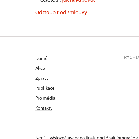
Odstoupit od smlouvy
RYCHL
Domů
Akce
Zprávy
Publikace
Pro média
Kontakty
Není-li výslovně uvedeno jinak, podléhají fotografie a