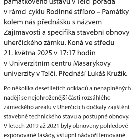
památkového ústavu v Telči pořádá
v rámci cyklu Rodinné stříbro – Památky
kolem nás přednášku s názvem
Zajímavosti a specifika stavební obnovy
uherčického zámku. Koná ve středu
21. května 2025 v 17:17 hodin
v Univerzitním centru Masarykovy
univerzity v Telči. Přednáší Lukáš Kružík.
Po několika desetiletích odkladů a nenaplněných
nadějí se nejohroženější části rozsáhlého
zámeckého areálu v Uherčicích dočkaly zajištění
stavebně technického stavu a postupné obnovy.
V letech 2019 až 2021 byly obnoveny pohledově
exponované fasády, vstupní nádvoří lemované