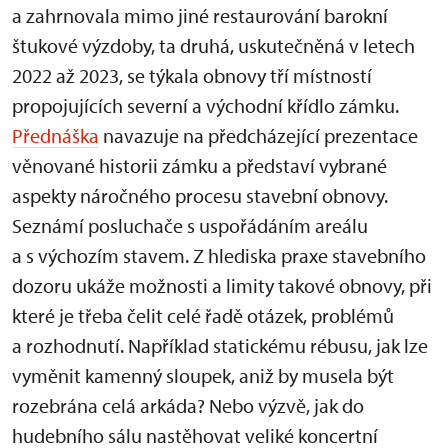
a zahrnovala mimo jiné restaurování barokní
štukové výzdoby, ta druhá, uskutečněná v letech
2022 až 2023, se týkala obnovy tří místností
propojujících severní a východní křídlo zámku.
Přednáška
navazuje na předcházející prezentace
věnované historii zámku a představí vybrané
aspekty náročného procesu stavební obnovy.
Seznámí posluchače s uspořádáním areálu
a s výchozím stavem. Z hlediska praxe stavebního
dozoru ukáže možnosti a limity takové obnovy, při
které je třeba čelit celé řadě otázek, problémů
a rozhodnutí. Například statickému rébusu, jak lze
vyměnit kamenný sloupek, aniž by musela být
rozebrána celá arkáda? Nebo výzvě, jak do
hudebního sálu nastěhovat veliké koncertní