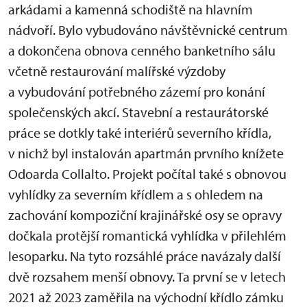
arkádami a kamenná schodiště na hlavním
nádvoří. Bylo vybudováno návštěvnické centrum
a dokončena obnova cenného banketního sálu
včetně restaurování malířské výzdoby
a vybudování potřebného zázemí pro konání
společenských akcí. Stavební a restaurátorské
práce se dotkly také interiérů severního křídla,
v nichž byl instalován apartmán prvního knížete
Odoarda Collalto. Projekt počítal také s obnovou
vyhlídky za severním křídlem a s ohledem na
zachování kompoziční krajinářské osy se opravy
dočkala protější romantická vyhlídka v přilehlém
lesoparku. Na tyto rozsáhlé práce navázaly další
dvě rozsahem menší obnovy. Ta první se v letech
2021 až 2023 zaměřila na východní křídlo zámku