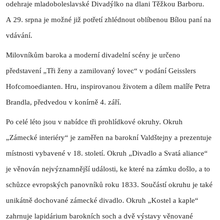
odehraje mladoboleslavské Divadýlko na dlani Těžkou Barboru.
A 29. srpna je možné již potřetí zhlédnout oblíbenou Bílou paní na
vdávání.
Milovníkům baroka a moderní divadelní scény je určeno
představení „Tři ženy a zamilovaný lovec“ v podání Geisslers
Hofcomoedianten. Hru, inspirovanou životem a dílem malíře Petra
Brandla, předvedou v konírně 4. září.
Po celé léto jsou v nabídce tři prohlídkové okruhy. Okruh
„Zámecké interiéry“ je zaměřen na barokní Valdštejny a prezentuje
místnosti vybavené v 18. století. Okruh „Divadlo a Svatá aliance“
je věnován nejvýznamnější události, ke které na zámku došlo, a to
schůzce evropských panovníků roku 1833. Součástí okruhu je také
unikátně dochované zámecké divadlo. Okruh „Kostel a kaple“
zahrnuje lapidárium barokních soch a dvě výstavy věnované