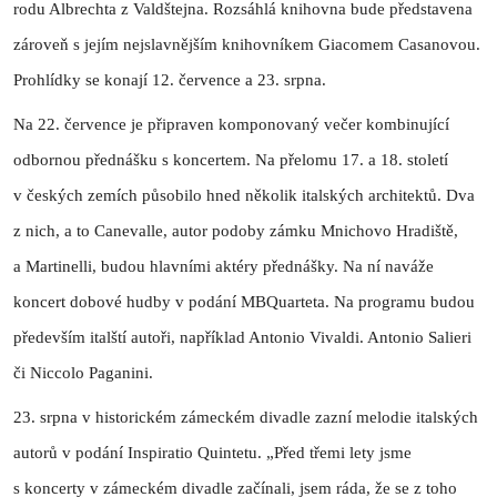
rodu Albrechta z Valdštejna. Rozsáhlá knihovna bude představena
zároveň s jejím nejslavnějším knihovníkem Giacomem Casanovou.
Prohlídky se konají 12. července a 23. srpna.
Na 22. července je připraven komponovaný večer kombinující
odbornou přednášku s koncertem. Na přelomu 17. a 18. století
v českých zemích působilo hned několik italských architektů. Dva
z nich, a to Canevalle, autor podoby zámku Mnichovo Hradiště,
a Martinelli, budou hlavními aktéry přednášky. Na ní naváže
koncert dobové hudby v podání MBQuarteta. Na programu budou
především italští autoři, například Antonio Vivaldi. Antonio Salieri
či Niccolo Paganini.
23. srpna v historickém zámeckém divadle zazní melodie italských
autorů v podání Inspiratio Quintetu. „Před třemi lety jsme
s koncerty v zámeckém divadle začínali, jsem ráda, že se z toho