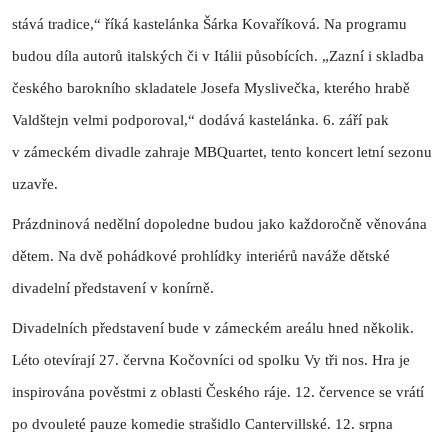
stává tradice,“ říká kastelánka Šárka Kovaříková. Na programu
budou díla autorů italských či v Itálii působících. „Zazní i skladba
českého barokního skladatele Josefa Myslivečka, kterého hrabě
Valdštejn velmi podporoval,“ dodává kastelánka. 6. září pak
v zámeckém divadle zahraje MBQuartet, tento koncert letní sezonu
uzavře.
Prázdninová nedělní dopoledne budou jako každoročně věnována
dětem. Na dvě pohádkové prohlídky interiérů naváže dětské
divadelní představení v konírně.
Divadelních představení bude v zámeckém areálu hned několik.
Léto otevírají 27. června Kočovníci od spolku Vy tři nos. Hra je
inspirována pověstmi z oblasti Českého ráje. 12. července se vrátí
po dvouleté pauze komedie strašidlo Cantervillské. 12. srpna