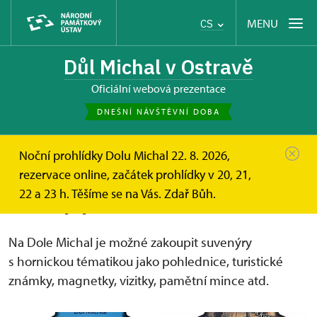
MENU
CS
Důl Michal v Ostravě
oficiální webová prezentace
DNEŠNÍ NÁVŠTĚVNÍ DOBA
Noční prohlídky Dolu Michal 22. 8. 2026,
Důl Michal
Informace pro návštěvníky
Suvenýry
rezervace online, začátek prohlídky v 20, 21,
22 a 23 h. Těšíme se na Vás. Zdař Bůh.
Suvenýry
Na Dole Michal je možné zakoupit suvenýry
s hornickou tématikou jako pohlednice, turistické
známky, magnetky, vizitky, pamětní mince atd.