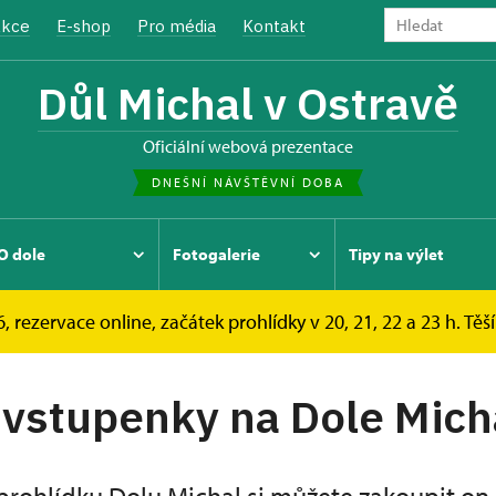
kce
E-shop
Pro média
Kontakt
Důl Michal v Ostravě
oficiální webová prezentace
DNEŠNÍ NÁVŠTĚVNÍ DOBA
O dole
Fotogalerie
Tipy na výlet
, rezervace online, začátek prohlídky v 20, 21, 22 a 23 h. Těš
kazy
Online vstupenky
 vstupenky na Dole Mich