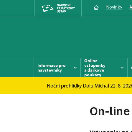
Novinky
A
Online
Informace pro
vstupenky
návštěvníky
a dárkové
poukazy
Noční prohlídky Dolu Michal 22. 8. 2026
Důl Michal
Online vstupenky a dárkové pou
On-line