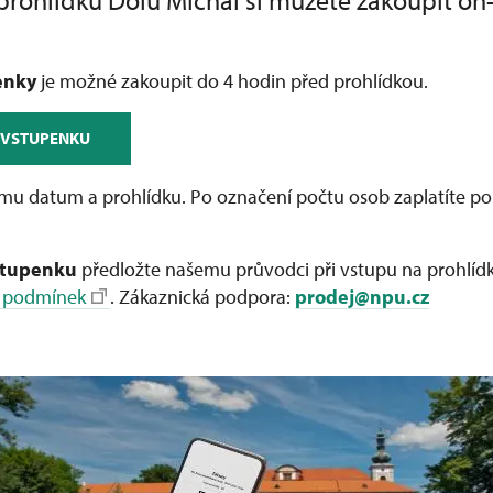
rohlídku Dolu Michal si můžete zakoupit on-
penky
je možné zakoupit do 4 hodin před prohlídkou.
 VSTUPENKU
amu datum a prohlídku. Po označení počtu osob zaplatíte po
stupenku
předložte našemu průvodci při vstupu na prohlídk
 podmínek
. Zákaznická podpora:
prodej@npu.cz