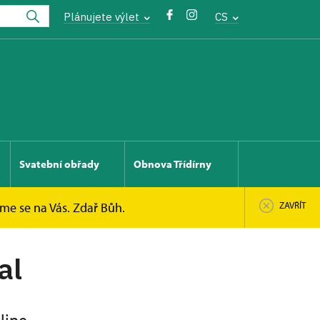
Plánujete výlet
CS
Svatební obřady
Obnova Třídírny
íme se na Vás. Zdař Bůh.
ZAVŘÍT
al