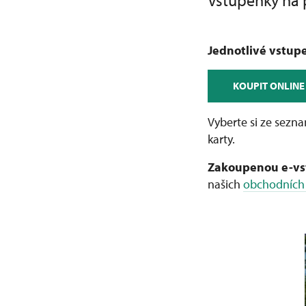
Vstupenky na p
Jednotlivé vstu
KOUPIT ONLINE
Vyberte si ze sezn
karty.
Zakoupenou e-v
našich
obchodních