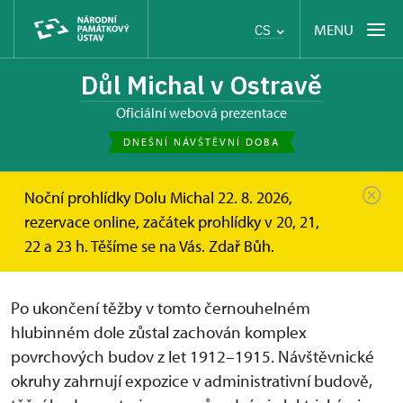
MENU
CS
Důl Michal v Ostravě
oficiální webová prezentace
DNEŠNÍ NÁVŠTĚVNÍ DOBA
Noční prohlídky Dolu Michal 22. 8. 2026,
Důl Michal
O dole
rezervace online, začátek prohlídky v 20, 21,
22 a 23 h. Těšíme se na Vás. Zdař Bůh.
Důl Michal
Po ukončení těžby v tomto černouhelném
hlubinném dole zůstal zachován komplex
povrchových budov z let 1912–1915. Návštěvnické
okruhy zahrnují expozice v administrativní budově,