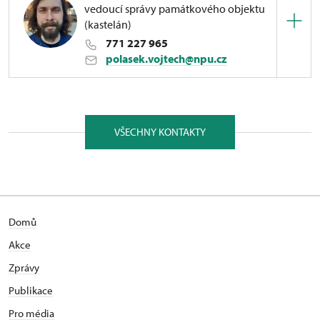
vedoucí správy památkového objektu
(kastelán)
771 227 965
polasek.vojtech@npu.cz
ÚPS v Kroměříži
Československé armády 413/95, Ostrava 71500
VŠECHNY KONTAKTY
Vystudoval obor Ochrana kulturního dědictví,
filozoficko-přírodovědecké fakulty Slezské
univerzity v Opavě. V letech 2015–2022 pracoval na
vedoucích pozicích v soukromém sektoru. Nadevše
miluje svoji manželku a kocoura Pierra. Od února
Domů
2022 vykonává pozici kastelána na Dolu Michal v
Ostravě.
Akce
Zprávy
Publikace
Pro média