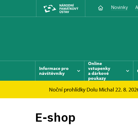
Novinky
A
Online
Informace pro
vstupenky
návštěvníky
a dárkové
poukazy
Noční prohlídky Dolu Michal 22. 8. 2026
Důl Michal
Publikace
E-shop