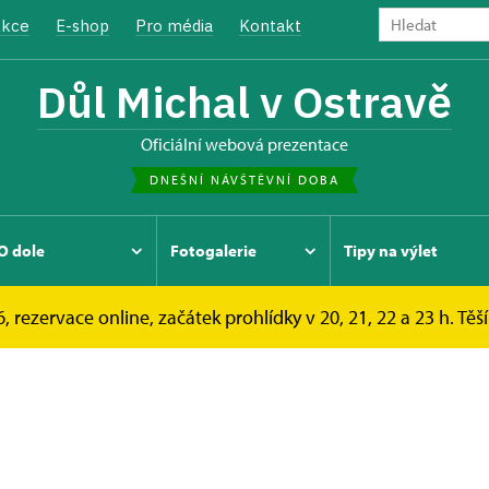
kce
E-shop
Pro média
Kontakt
Důl Michal v Ostravě
oficiální webová prezentace
DNEŠNÍ NÁVŠTĚVNÍ DOBA
O dole
Fotogalerie
Tipy na výlet
, rezervace online, začátek prohlídky v 20, 21, 22 a 23 h. Těš