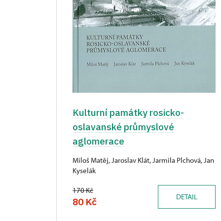
Kulturní památky rosicko-
oslavanské průmyslové
aglomerace
Miloš Matěj, Jaroslav Klát, Jarmila Plchová, Jan
Kyselák
170 Kč
DETAIL
80 Kč