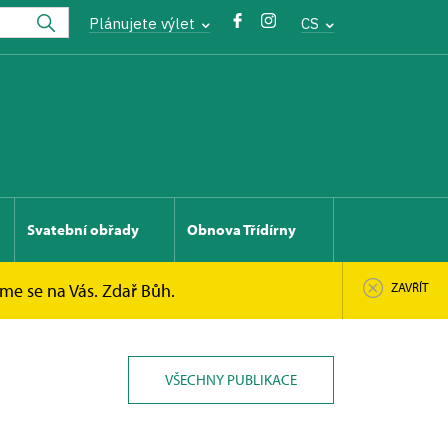
Plánujete výlet
CS
Svatební obřady
Obnova Třídírny
íme se na Vás. Zdař Bůh.
ZAVŘÍT
VŠECHNY PUBLIKACE