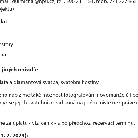
mail: dulmichal@npu.cz, tel.: 596 231 151, mob. 771 227 965 
jektu)
dat
:
ostory
atna
 jiných obřadů:
zlatá a diamantová svatba, svatební hostiny.
ého nabízíme také možnost fotografování novomanželů i be
 když se jejich svatební obřad koná na jiném místě než právě 
e za úplatu - viz. ceník - a po předchozí rezervaci termínu.
1. 2. 2024):