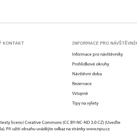
v Opavě. V letech 2015–2022 pracoval na vedoucích pozicíc
devše miluje svoji manželku a kocoura Pierra. Od února 202
a Dolu Michal v Ostravě.
Ý KONTAKT
INFORMACE PRO NÁVŠTĚVNÍ
Informace pro návštěvníky
Prohlídkové okruhy
Návštěvní doba
Rezervace
Vstupné
Tipy na výlety
 texty
licenci Creative Commons
(CC BY-NC-ND 3.0 CZ) (Uveďte
la). Při užití obsahu uvádějte odkaz na stránky www.npu.cz