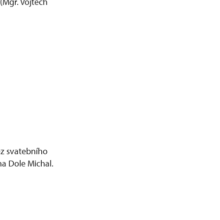
(Mgr. Vojtěch
z svatebního
na Dole Michal.