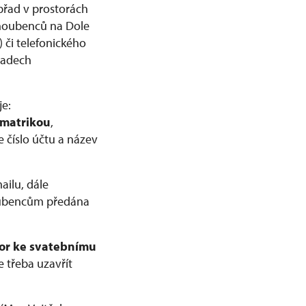
břad v prostorách
snoubenců na Dole
) či telefonického
ípadech
je:
 matrikou
,
e číslo účtu a název
ailu, dále
oubencům předána
or ke svatebnímu
e třeba uzavřít