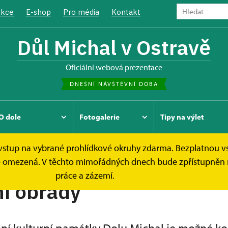
kce
E-shop
Pro média
Kontakt
Důl Michal v Ostravě
oficiální webová prezentace
DNEŠNÍ NÁVŠTĚVNÍ DOBA
O dole
Fotogalerie
Tipy na výlet
e vstup na vybrané prohlídkové okruhy zdarma. Bezplatnou v
k je omezená. V těchto mimořádných dnech bude zpřístupněn 
práce a zázemí.
í obřady