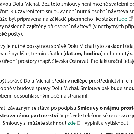
ávou Dolu Michal. Bez této smlouvy není možné svatební o
čnit. K uzavření této smlouvy není nutná osobní návštěva 
že být připravena na základě písemného (ke stažení
zde
isy následně zajištěny při osobní návštěvě (v nezbytných př
ské pošty).
vy je nutné poskytnou správě Dolu Michal tyto základní úda
rvalé bydliště, termín sňatku (
datum, hodina
) dohodnutý
s
řední prostory (např. Slezská Ostrava). Pro fakturační údaj
ýt správě Dolu Michal předány nejlépe prostřednictvím e-m
osobně v budově správy Dolu Michal. Smlouva pak bude sn
bem, odsouhlaseným oběma stranami.
vat, závazným se stává po podpisu
Smlouvy o nájmu prost
strovanému partnerství
. V případě telefonické rezervace j
. Smlouvy si můžete stáhnout
zde
, vyplnit a vytisknout.