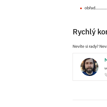
obřad.............
Rychlý ko
Nevíte si rady? Ne
M
v
ÚPS v Kr
Českoslo
Vystudoval o