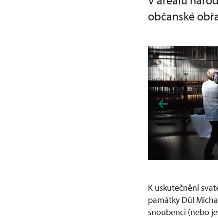
V areálu náro
občanské obřa
K uskutečnění svat
památky Důl Michal
snoubenci (nebo j