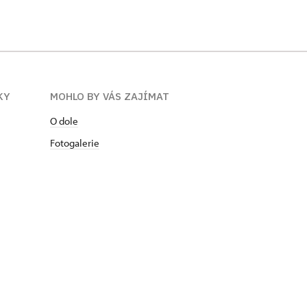
h v soukromém
2 vykonává pozici
KY
MOHLO BY VÁS ZAJÍMAT
O dole
Fotogalerie