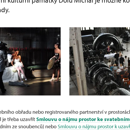
dní kulturní památky Dolu Michal je možné ko
dy.
ebního obřadu nebo registrovaného partnerství v prostorách
 je třeba uzavřít
Smlouvu o nájmu prostor ke svatební
edním ze snoubenců) nebo
Smlouvu o nájmu prostor k uzavř