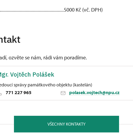
.....................................................5000 Kč (vč. DPH)
ntakt
vadí, ozvěte se nám, rádi vám poradíme.
gr. Vojtěch Polášek
edoucí správy památkového objektu (kastelán)
771 227 965
polasek.vojtech@npu.cz
oměříži
venské armády 413/95, Ostrava 71500
VŠECHNY KONTAKTY
bor Ochrana kulturního dědictví, filozoficko-přírodovědecké