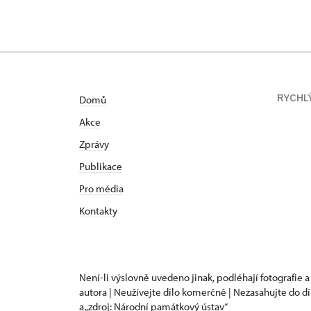
univerzity 
sektoru. Na
kastelána n
RYCHL
Domů
Akce
Zprávy
Publikace
Pro média
Kontakty
Není-li výslovně uvedeno jinak, podléhají fotografie a
autora | Neužívejte dílo komerčně | Nezasahujte do dí
a „zdroj: Národní památkový ústav“