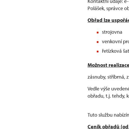
Kontaktní údaje: e-
Polášek, správce ob
Obřad lze uspořá
strojovna
venkovní pr
řetízková š
Možnost realizace
zásnuby, stříbrná, 
Vedle výše uveden
obřadu, t.j. tehdy,
Tuto službu nabízím
Ceník obřadů (od 