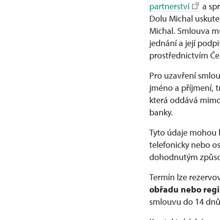
partnerství
a spr
Dolu Michal uskute
Michal. Smlouva mů
jednání a její podp
prostřednictvím Če
Pro uzavření smlou
jméno a příjmení, t
která oddává mimo ú
banky.
Tyto údaje mohou b
telefonicky nebo 
dohodnutým způso
Termín lze rezervo
obřadu nebo regi
smlouvu do 14 dnů