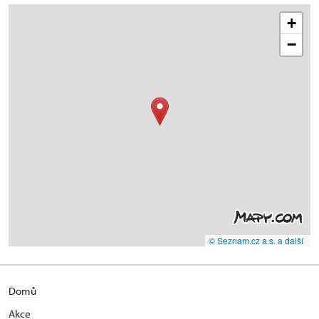
+
−
© Seznam.cz a.s. a další
Domů
Akce