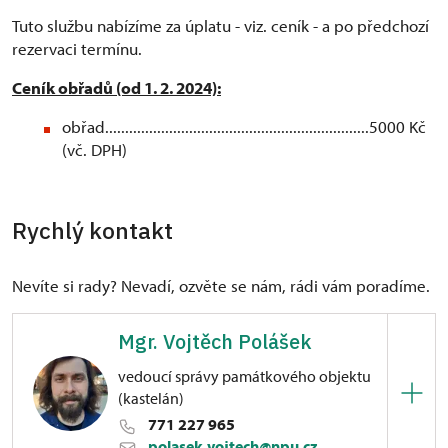
Tuto službu nabízíme za úplatu - viz. ceník - a po předchozí
rezervaci termínu.
Ceník obřadů (od 1. 2. 2024):
obřad..................................................................5000 Kč
(vč. DPH)
Rychlý kontakt
Nevíte si rady? Nevadí, ozvěte se nám, rádi vám poradíme.
Mgr. Vojtěch Polášek
vedoucí správy památkového objektu
(kastelán)
771 227 965
polasek.vojtech@npu.cz