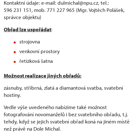
Kontaktní údaje: e-mail: dulmichal@npu.cz, tel.:
596 231 151, mob. 771 227 965 (Mgr. Vojtěch Polášek,
správce objektu)
Obřad lze uspořádat
:
strojovna
venkovní prostory
řetízková šatna
Možnost realizace jiných obřadů:
zásnuby, stříbrná, zlatá a diamantová svatba, svatební
hostiny.
Vedle výše uvedeného nabízíme také možnost
fotografování novomanželů i bez svatebního obřadu, t.j.
tehdy, když se jejich svatební obřad koná na jiném místě
než právě na Dole Michal.