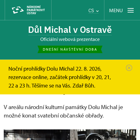
MENU
CS
Důl Michal v Ostravě
oficiální webová prezentace
DNEŠNÍ NÁVŠTĚVNÍ DOBA
Noční prohlídky Dolu Michal 22. 8. 2026,
Důl Michal
Svatební obřady
rezervace online, začátek prohlídky v 20, 21,
22 a 23 h. Těšíme se na Vás. Zdař Bůh.
Svatební obřady
V areálu národní kulturní památky Dolu Michal je
možné konat svatební občanské obřady.