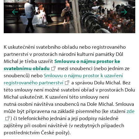
K uskutečnění svatebního obřadu nebo registrovaného
partnerství v prostorách národní kulturní památky Důl
Michal je třeba uzavřít
Smlouvu o nájmu prostor ke
svatebnímu obřadu
mezi snoubenci (nebo jedním ze
snoubenců) nebo
Smlouvu o nájmu prostor k uzavření
registrovaného partnerství
a správou Dolu Michal. Bez
této smlouvy není možné svatební obřad v prostorách Dolu
Michal uskutečnit. K uzavření této smlouvy není
nutná osobní návštěva snoubenců na Dole Michal. Smlouva
může být připravena na základě písemného (ke stažení
zde
) či telefonického jednání a její podpisy následně
zajištěny při osobní návštěvě (v nezbytných případech
prostřednictvím České pošty).