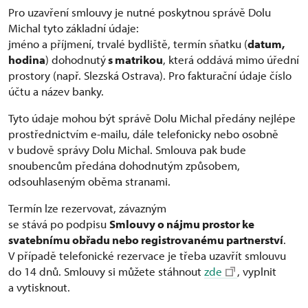
Pro uzavření smlouvy je nutné poskytnou správě Dolu
Michal tyto základní údaje:
jméno a příjmení, trvalé bydliště, termín sňatku (
datum,
hodina
) dohodnutý
s matrikou
, která oddává mimo úřední
prostory (např. Slezská Ostrava). Pro fakturační údaje číslo
účtu a název banky.
Tyto údaje mohou být správě Dolu Michal předány nejlépe
prostřednictvím e-mailu, dále telefonicky nebo osobně
v budově správy Dolu Michal. Smlouva pak bude
snoubencům předána dohodnutým způsobem,
odsouhlaseným oběma stranami.
Termín lze rezervovat, závazným
se stává po podpisu
Smlouvy o nájmu prostor ke
svatebnímu obřadu nebo registrovanému partnerství
.
V případě telefonické rezervace je třeba uzavřít smlouvu
do 14 dnů. Smlouvy si můžete stáhnout
zde
, vyplnit
a vytisknout.