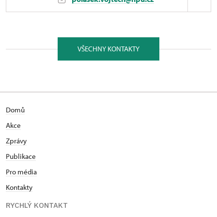
ÚPS v Kroměříži
Československé armády 413/95, Ostrava 71500
VŠECHNY KONTAKTY
Vystudoval obor Ochrana kulturního dědictví,
filozoficko-přírodovědecké fakulty Slezské
univerzity v Opavě. V letech 2015–2022 pracoval na
vedoucích pozicích v soukromém sektoru. Nadevše
miluje svoji manželku a kocoura Pierra. Od února
Domů
2022 vykonává pozici kastelána na Dolu Michal v
Ostravě.
Akce
Zprávy
Publikace
Pro média
Kontakty
RYCHLÝ KONTAKT