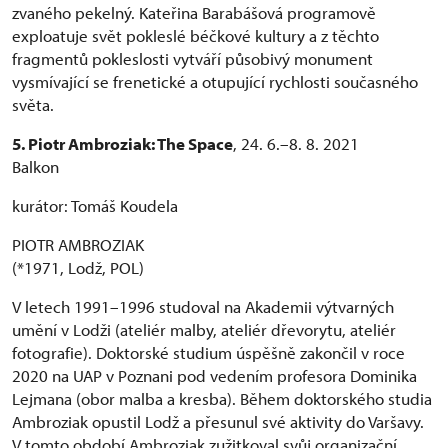
zvaného pekelný. Kateřina Barabášová programově
exploatuje svět pokleslé béčkové kultury a z těchto
fragmentů pokleslosti vytváří působivý monument
vysmívající se frenetické a otupující rychlosti současného
světa.
5. Piotr Ambroziak: The Space
, 24. 6.–8. 8. 2021
Balkon
kurátor: Tomáš Koudela
PIOTR AMBROZIAK
(*1971, Lodž, POL)
V letech 1991–1996 studoval na Akademii výtvarných
umění v Lodži (ateliér malby, ateliér dřevorytu, ateliér
fotografie). Doktorské studium úspěšně zakončil v roce
2020 na UAP v Poznani pod vedením profesora Dominika
Lejmana (obor malba a kresba). Během doktorského studia
Ambroziak opustil Lodž a přesunul své aktivity do Varšavy.
V tomto období Ambroziak zužitkoval svůj organizační