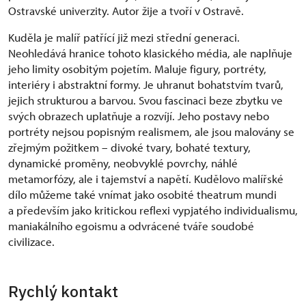
Ostravské univerzity. Autor žije a tvoří v Ostravě.
Kuděla je malíř patřící již mezi střední generaci.
Neohledává hranice tohoto klasického média, ale naplňuje
jeho limity osobitým pojetím. Maluje figury, portréty,
interiéry i abstraktní formy. Je uhranut bohatstvím tvarů,
jejich strukturou a barvou. Svou fascinaci beze zbytku ve
svých obrazech uplatňuje a rozvíjí. Jeho postavy nebo
portréty nejsou popisným realismem, ale jsou malovány se
zřejmým požitkem – divoké tvary, bohaté textury,
dynamické proměny, neobvyklé povrchy, náhlé
metamorfózy, ale i tajemství a napětí. Kudělovo malířské
dílo můžeme také vnímat jako osobité theatrum mundi
a především jako kritickou reflexi vypjatého individualismu,
maniakálního egoismu a odvrácené tváře soudobé
civilizace.
Rychlý kontakt