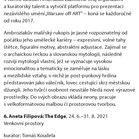
a kurátorský talent a vytvořil platformu pro prezentaci
nezávislého umění „Warsaw off ART“ – koná se každoročně
od roku 2017.
Ambroziakův malířský rukopis je jasně rozpoznatelný od
počátku jeho umělecké kariéry – expresivní, volné tahy
štětce, figurální motivy, abstraktní adjustace. Zajímal se
o archaickou řeckou a slovanskou mytologii, následně
rozvíjí mytologii vlastní, jež se vyznačuje vysokou
emocionalitou a tematicky se zaměřuje na lásku
a mezilidské vztahy, v nichž je post-punkový hrdina
představován jako válečník, lovec cestující skrz městskou
džungli. Jeho tvůrčí osobnost neustále hledá nové výrazové
prostředky. Do svých obrazu vkládá neony, pracuje
s velkoformátovou malbou či prostorovou tvorbou.
6. Aneta Filipová: The Edge
, 24. 6.–31. 8. 2021
Venkovní prostory
kurátor: Tomáš Koudela