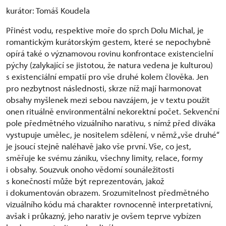
kurátor: Tomáš Koudela
Přinést vodu, respektive moře do sprch Dolu Michal, je
romantickým kurátorským gestem, které se nepochybně
opírá také o významovou rovinu konfrontace existencielní
pýchy (zalykající se jistotou, že natura vedena je kulturou)
s existenciální empatií pro vše druhé kolem člověka. Jen
pro nezbytnost následnosti, skrze níž mají harmonovat
obsahy myšlenek mezi sebou navzájem, je v textu použit
onen rituálně environmentální nekorektní počet. Sekvenční
pole předmětného vizuálního narativu, s nímž před diváka
vystupuje umělec, je nositelem sdělení, v němž „vše druhé“
je jsoucí stejně naléhavě jako vše první. Vše, co jest,
směřuje ke svému zániku, všechny limity, relace, formy
i obsahy. Souzvuk onoho vědomí sounáležitosti
s konečností může být reprezentován, jakož
i dokumentován obrazem. Srozumitelnost předmětného
vizuálního kódu má charakter rovnocenně interpretativní,
avšak i průkazný, jeho narativ je ovšem teprve vybízen