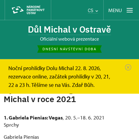
MENU
CS
Důl Michal v Ostravě
oficiální webová prezentace
DNEŠNÍ NÁVŠTĚVNÍ DOBA
Noční prohlídky Dolu Michal 22. 8. 2026,
rezervace online, začátek prohlídky v 20, 21,
22 a 23 h. Těšíme se na Vás. Zdař Bůh.
Výstavní činnost galerie Dolu
Michal v roce 2021
1. Gabriela Pienias: Vegas
, 20. 5.–18. 6. 2021
Sprchy
Gabriela Pienias