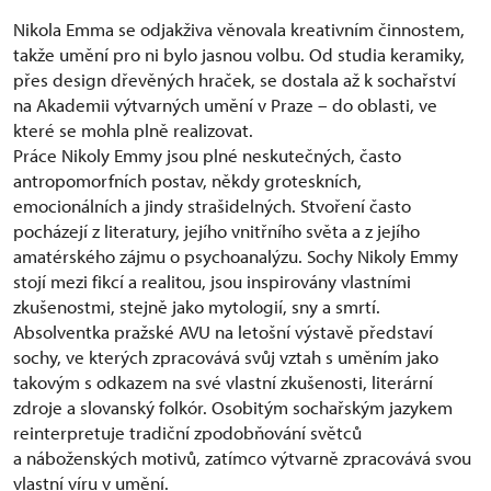
Nikola Emma se odjakživa věnovala kreativním činnostem,
takže umění pro ni bylo jasnou volbu. Od studia keramiky,
přes design dřevěných hraček, se dostala až k sochařství
na Akademii výtvarných umění v Praze – do oblasti, ve
které se mohla plně realizovat.
Práce Nikoly Emmy jsou plné neskutečných, často
antropomorfních postav, někdy groteskních,
emocionálních a jindy strašidelných. Stvoření často
pocházejí z literatury, jejího vnitřního světa a z jejího
amatérského zájmu o psychoanalýzu. Sochy Nikoly Emmy
stojí mezi fikcí a realitou, jsou inspirovány vlastními
zkušenostmi, stejně jako mytologií, sny a smrtí.
Absolventka pražské AVU na letošní výstavě představí
sochy, ve kterých zpracovává svůj vztah s uměním jako
takovým s odkazem na své vlastní zkušenosti, literární
zdroje a slovanský folkór. Osobitým sochařským jazykem
reinterpretuje tradiční zpodobňování světců
a náboženských motivů, zatímco výtvarně zpracovává svou
vlastní víru v umění.