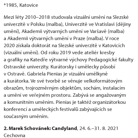
*1985, Katovice
Mezi léty 2010–2018 studovala vizuální umění na Slezské
univerzitě v Polsku (malba), Univerzitě ve Vratislavi (dějiny
umění), Akademii výtvarných umění ve Varšavě (malba)
a Akademii výtvarných umění v Praze (malba). V roce
2020 získala doktorát na Slezské univerzitě v Katovicích
(vizuální umění). Od roku 2019 vede ateliér kresby
a grafiky na Katedře výtvarné výchovy Pedagogické fakulty
Ostravské univerzity. Kurátorsky i umělecky působí
v Ostravě. Gabriela Pienias je vizuální umělkyně
a kurátorka. Ve své tvorbě se věnuje velkoformátovým
obrazům, trojrozměrným objektům, sochám, instalacím
a umění ve veřejném prostoru. Zabývá se angažovaným
a komunitním uměním. Pienias je taktéž organizátorkou
konferencí a uměleckých festivalů zabývajících se
současným uměním.
2. Marek Schovánek: Candyland
, 24. 6.–31. 8. 2021
Cechovna