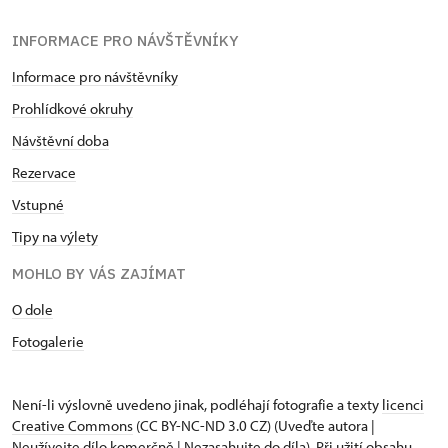
INFORMACE PRO NÁVŠTĚVNÍKY
Informace pro návštěvníky
Prohlídkové okruhy
Návštěvní doba
Rezervace
Vstupné
Tipy na výlety
MOHLO BY VÁS ZAJÍMAT
O dole
Fotogalerie
Není-li výslovně uvedeno jinak, podléhají fotografie a texty
licenci
Creative Commons
(CC BY-NC-ND 3.0 CZ) (Uveďte autora |
Neužívejte dílo komerčně | Nezasahujte do díla). Při užití obsahu