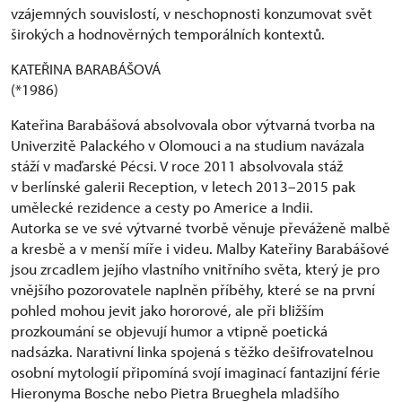
vzájemných souvislostí, v neschopnosti konzumovat svět
širokých a hodnověrných temporálních kontextů.
KATEŘINA BARABÁŠOVÁ
(*1986)
Kateřina Barabášová absolvovala obor výtvarná tvorba na
Univerzitě Palackého v Olomouci a na studium navázala
stáží v maďarské Pécsi. V roce 2011 absolvovala stáž
v berlínské galerii Reception, v letech 2013–2015 pak
umělecké rezidence a cesty po Americe a Indii.
Autorka se ve své výtvarné tvorbě věnuje převáženě malbě
a kresbě a v menší míře i videu. Malby Kateřiny Barabášové
jsou zrcadlem jejího vlastního vnitřního světa, který je pro
vnějšího pozorovatele naplněn příběhy, které se na první
pohled mohou jevit jako hororové, ale při bližším
prozkoumání se objevují humor a vtipně poetická
nadsázka. Narativní linka spojená s těžko dešifrovatelnou
osobní mytologií připomíná svojí imaginací fantazijní férie
Hieronyma Bosche nebo Pietra Brueghela mladšího