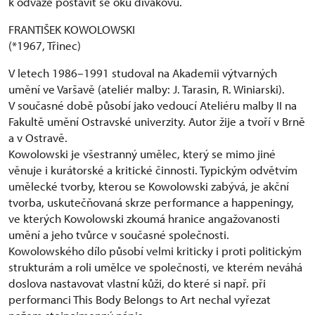
k odvaze postavit se oku divákovu.
FRANTIŠEK KOWOLOWSKI
(*1967, Třinec)
V letech 1986–1991 studoval na Akademii výtvarných
umění ve Varšavě (ateliér malby: J. Tarasin, R. Winiarski).
V současné době působí jako vedoucí Ateliéru malby II na
Fakultě umění Ostravské univerzity. Autor žije a tvoří v Brně
a v Ostravě.
Kowolowski je všestranný umělec, který se mimo jiné
věnuje i kurátorské a kritické činnosti. Typickým odvětvím
umělecké tvorby, kterou se Kowolowski zabývá, je akční
tvorba, uskutečňovaná skrze performance a happeningy,
ve kterých Kowolowski zkoumá hranice angažovanosti
umění a jeho tvůrce v současné společnosti.
Kowolowského dílo působí velmi kriticky i proti politickým
strukturám a roli umělce ve společnosti, ve kterém neváhá
doslova nastavovat vlastní kůži, do které si např. při
performanci This Body Belongs to Art nechal vyřezat