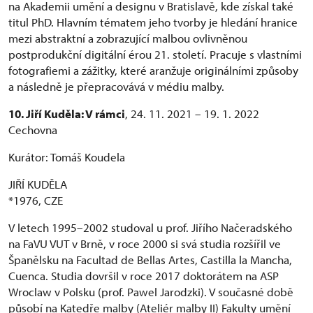
na Akademii umění a designu v Bratislavě, kde získal také
titul PhD. Hlavním tématem jeho tvorby je hledání hranice
mezi abstraktní a zobrazující malbou ovlivněnou
postprodukční digitální érou 21. století. Pracuje s vlastními
fotografiemi a zážitky, které aranžuje originálními způsoby
a následně je přepracovává v médiu malby.
10. Jiří Kuděla: V rámci
, 24. 11. 2021 – 19. 1. 2022
Cechovna
Kurátor: Tomáš Koudela
JIŘÍ KUDĚLA
*1976, CZE
V letech 1995–2002 studoval u prof. Jiřího Načeradského
na FaVU VUT v Brně, v roce 2000 si svá studia rozšířil ve
Španělsku na Facultad de Bellas Artes, Castilla la Mancha,
Cuenca. Studia dovršil v roce 2017 doktorátem na ASP
Wroclaw v Polsku (prof. Pawel Jarodzki). V současné době
působí na Katedře malby (Ateliér malby II) Fakulty umění