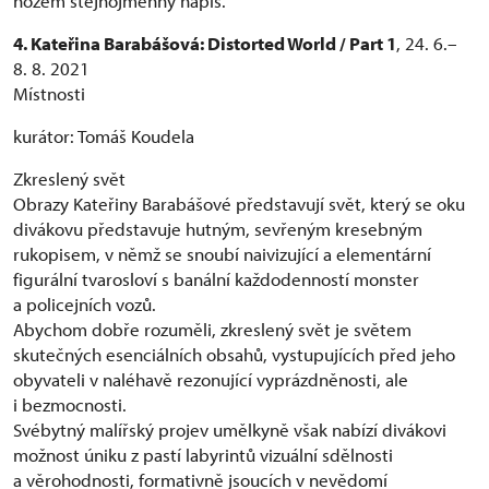
nožem stejnojmenný nápis.
4. Kateřina Barabášová: Distorted World / Part 1
, 24. 6.–
8. 8. 2021
Místnosti
kurátor: Tomáš Koudela
Zkreslený svět
Obrazy Kateřiny Barabášové představují svět, který se oku
divákovu představuje hutným, sevřeným kresebným
rukopisem, v němž se snoubí naivizující a elementární
figurální tvarosloví s banální každodenností monster
a policejních vozů.
Abychom dobře rozuměli, zkreslený svět je světem
skutečných esenciálních obsahů, vystupujících před jeho
obyvateli v naléhavě rezonující vyprázdněnosti, ale
i bezmocnosti.
Svébytný malířský projev umělkyně však nabízí divákovi
možnost úniku z pastí labyrintů vizuální sdělnosti
a věrohodnosti, formativně jsoucích v nevědomí