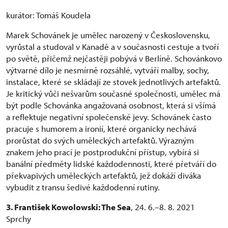
kurátor: Tomáš Koudela
Marek Schovánek je umělec narozený v Československu,
vyrůstal a studoval v Kanadě a v současnosti cestuje a tvoří
po světě, přičemž nejčastěji pobývá v Berlíně. Schovánkovo
výtvarné dílo je nesmírně rozsáhlé, vytváří malby, sochy,
instalace, které se skládají ze stovek jednotlivých artefaktů.
Je kritický vůči nešvarům současné společnosti, umělec má
být podle Schovánka angažovaná osobnost, která si všímá
a reflektuje negativní společenské jevy. Schovánek často
pracuje s humorem a ironií, které organicky nechává
prorůstat do svých uměleckých artefaktů. Výrazným
znakem jeho prací je postprodukční přístup, vybírá si
banální předměty lidské každodennosti, které přetváří do
překvapivých uměleckých artefaktů, jež dokáží diváka
vybudit z transu šedivé každodenní rutiny.
3. František Kowolowski: The Sea
, 24. 6.–8. 8. 2021
Sprchy