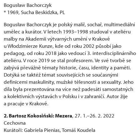
Bogusław Bachorczyk
* 1969, Sucha Beskidzka, PL
Bogusław Bachorczyk je polský malíř, sochař, multimediální
umělec a kurátor. V letech 1993–1998 studoval v ateliéru
malby na Akademii výtvarných umění v Krakově
u Włodzimierze Kunze, kde od roku 2002 působí jako
pedagog, od roku 2018 jako vedoucí 3. interdisciplinárního
ateliéru. V roce 2019 se stal profesorem. Ve své tvorbě se
zabývá převážně tématy historie, času, identity a paměti.
Dotýká se taktéž témat souvisejících se současnými
definicemi maskulinity, mužské tělesnosti a sexuality. Jeho
díla byla prezentována na více než padesáti samostatných
a kolektivních výstavách v Polsku i v zahraničí. Autor žije
a pracuje v Krakově.
2. Bartosz Kokosiński: Mezera
, 27. 1.–26. 2. 2022
Cechovna
Kurátoři: Gabriela Pienias, Tomáš Koudela