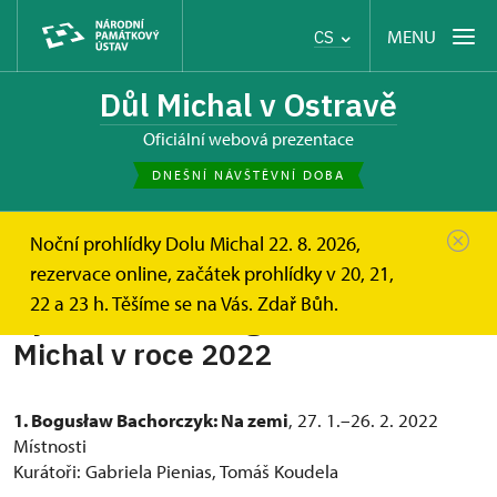
MENU
CS
Důl Michal v Ostravě
oficiální webová prezentace
DNEŠNÍ NÁVŠTĚVNÍ DOBA
Noční prohlídky Dolu Michal 22. 8. 2026,
rezervace online, začátek prohlídky v 20, 21,
22 a 23 h. Těšíme se na Vás. Zdař Bůh.
Výstavní činnost galerie Dolu
Michal v roce 2022
1. Bogusław Bachorczyk: Na zemi
, 27. 1.–26. 2. 2022
Místnosti
Kurátoři: Gabriela Pienias, Tomáš Koudela