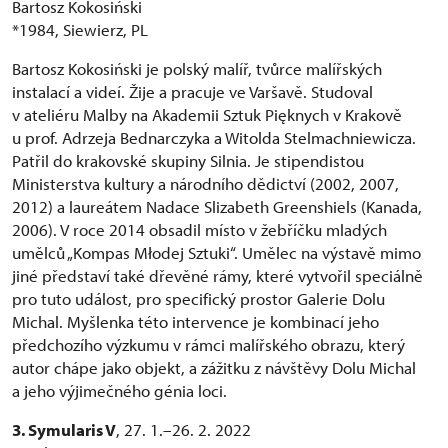
Bartosz Kokosiński
*1984, Siewierz, PL
Bartosz Kokosiński je polský malíř, tvůrce malířských
instalací a videí. Žije a pracuje ve Varšavě. Studoval
v ateliéru Malby na Akademii Sztuk Pięknych v Krakově
u prof. Adrzeja Bednarczyka a Witolda Stelmachniewicza.
Patřil do krakovské skupiny Silnia. Je stipendistou
Ministerstva kultury a národního dědictví (2002, 2007,
2012) a laureátem Nadace Slizabeth Greenshiels (Kanada,
2006). V roce 2014 obsadil místo v žebříčku mladých
umělců „Kompas Młodej Sztuki“. Umělec na výstavě mimo
jiné představí také dřevěné rámy, které vytvořil speciálně
pro tuto událost, pro specifický prostor Galerie Dolu
Michal. Myšlenka této intervence je kombinací jeho
předchozího výzkumu v rámci malířského obrazu, který
autor chápe jako objekt, a zážitku z návštěvy Dolu Michal
a jeho výjimečného génia loci.
3. Symularis V
, 27. 1.–26. 2. 2022