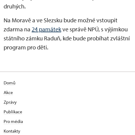
druh
ých.
Na Morav
ě a ve Slezsku bude možn
é vstoupit
zdarma na
24 památek
ve správ
ě NP
Ú, s výjimkou
státního zámku Radu
ň, kde bude
probíhat zvlá
štn
í
program pro d
ěti.
Domů
Akce
Zprávy
Publikace
Pro média
Kontakty