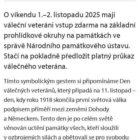
O víkendu 1.–2. listopadu 2025 mají
váleční veteráni vstup zdarma na základní
prohlídkové okruhy na památkách ve
správě Národního památkového ústavu.
Stačí na pokladně předložit platný průkaz
válečného veterána.
Tímto symbolickým gestem si p
řipom
ínáme Den
vále
čn
ých veterán
ů, kter
ý p
řipad
á na 11. listopad
–
den, kdy roku 1918 skon
čila prvn
í sv
ětov
á válka
podpisem p
ř
ím
ěř
í mezi zem
ěmi Dohody
a Německem. Tento den je po cel
ém sv
ětě
věnov
án uct
ěn
í památky v
šech, kteř
í slou
žili
v ozbrojen
ých silách a ob
ětovali se pro svobodu