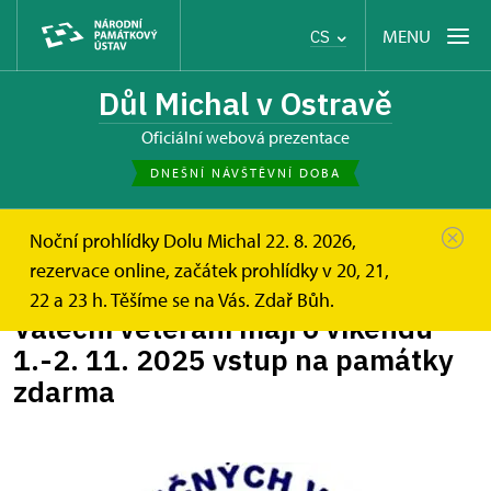
MENU
CS
Důl Michal v Ostravě
oficiální webová prezentace
DNEŠNÍ NÁVŠTĚVNÍ DOBA
Noční prohlídky Dolu Michal 22. 8. 2026,
Důl Michal
Zprávy
Váleční veteráni mají o víkendu ...
rezervace online, začátek prohlídky v 20, 21,
22 a 23 h. Těšíme se na Vás. Zdař Bůh.
Váleční veteráni mají o víkendu
1.-2. 11. 2025 vstup na památky
zdarma