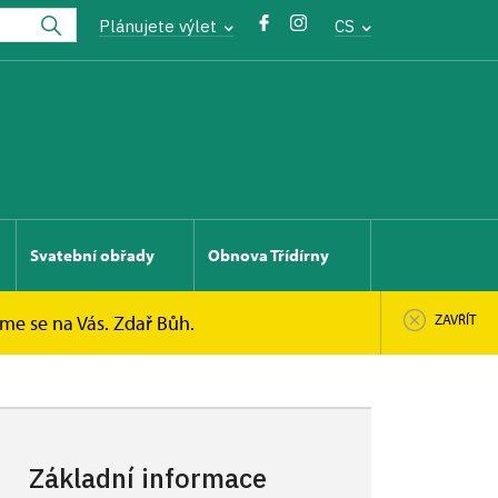
Plánujete výlet
CS
Svatební obřady
Obnova Třídírny
íme se na Vás. Zdař Bůh.
ZAVŘÍT
Základní informace