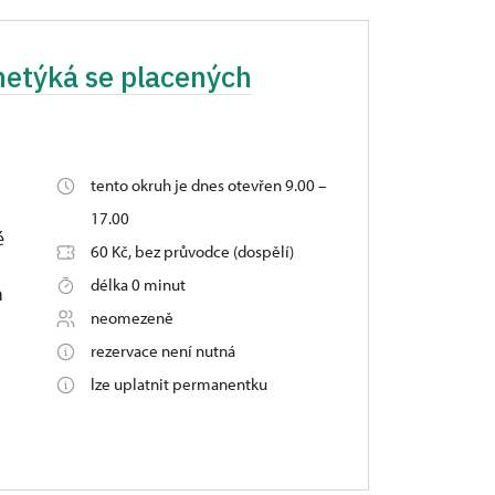
(netýká se placených
tento okruh je dnes otevřen 9.00 –
17.00
é
60 Kč, bez průvodce (dospělí)
délka 0 minut
a
neomezeně
rezervace není nutná
lze uplatnit permanentku