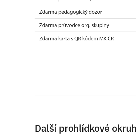
Zdarma pedagogický dozor
Zdarma průvodce org. skupiny
Zdarma karta s QR kódem MK ČR
Zdarma průkaz ICOMOS
Zdarma celoroční volná vstupenka
Zdarma jednorázová volná vstupenka
Zdarma karta zaměstnance NPÚ
Zdarma průkaz Náš člověk
Zdarma kastelánský vstup
Další prohlídkové okru