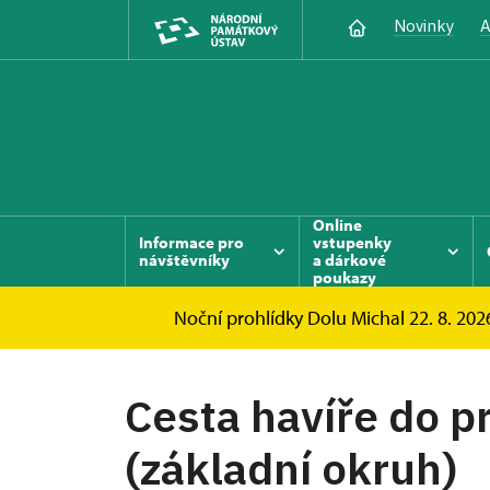
Novinky
A
Online
Informace pro
vstupenky
návštěvníky
a dárkové
poukazy
Noční prohlídky Dolu Michal 22. 8. 2026
Důl Michal
Informace pro návštěvníky
Cesta havíře do p
(základní okruh)