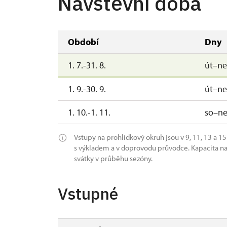
Návštěvní doba
Období
Dny
1. 7.-31. 8.
út–ne
1. 9.-30. 9.
út–ne
1. 10.-1. 11.
so–n
Vstupy na prohlídkový okruh jsou v 9, 11, 13 a 1
s výkladem a v doprovodu průvodce. Kapacita na 
svátky v průběhu sezóny.
Vstupné