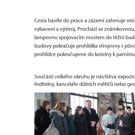
Cesta havíře do práce a zázemí zahrnuje míst
vybavení a výstroj. Prochází se známkovnou,
lampovnu spojovacím mostem do těžní budovy,
budovy pokračuje prohlídka strojovny s původ
prohlídce pokračujeme do kotelny k parnímu 
Součástí velkého okruhu je návštěva expozic
ředitelny, kanceláře důlních měřičů nebo geo