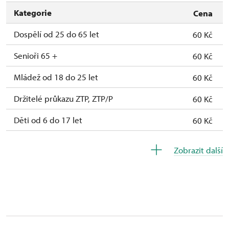
Kategorie
Cena
Dospělí od 25 do 65 let
60 Kč
Senioři 65 +
60 Kč
Mládež od 18 do 25 let
60 Kč
Držitelé průkazu ZTP, ZTP/P
60 Kč
Děti od 6 do 17 let
60 Kč
Děti do 5 let
zdarma
Zobrazit další
Průvodce držitele průkazu ZTP/P
zdarma
Pedagogický dozor (pro školní skupiny 1
zdarma
osoba na 15 dětí)
Průvodce organizované skupiny (1 osoba
neposkytuje se