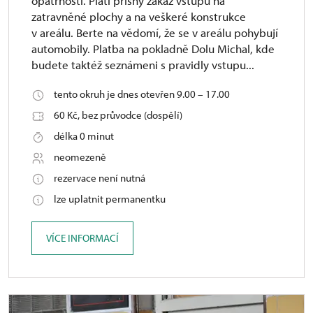
opatrnosti. Platí přísný zákaz vstupu na
zatravněné plochy a na veškeré konstrukce
v areálu. Berte na vědomí, že se v areálu pohybují
automobily. Platba na pokladně Dolu Michal, kde
budete taktéž seznámeni s pravidly vstupu...
tento okruh je dnes otevřen 9.00 – 17.00
60 Kč, bez průvodce (dospělí)
délka 0 minut
neomezeně
rezervace není nutná
lze uplatnit permanentku
VÍCE INFORMACÍ